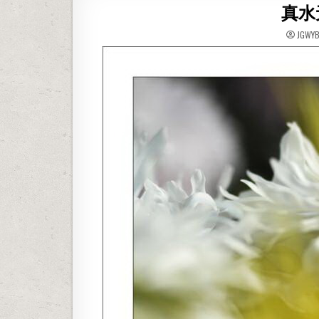
真水
JGWY