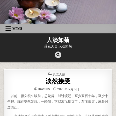
Skip to content
MENU
人淡如菊
落花无言 人淡如菊
POSTED IN
真爱无痕
淡然接受
JGWYBBS
2020年12月15日
以前，很久很久以前，总觉得，时过境迁，至少要百十年，至少十
年吧。现在突然发现，一瞬间，它就灰飞烟灭了，灰飞烟灭，就是时
过境迁。