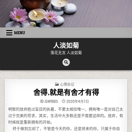
Skip to content
MENU
人淡如菊
落花无言 人淡如菊
POSTED IN
心情杂记
舍得,就是有舍才有得
JGWYBBS
2020年4月7日
明智的放弃胜过盲目的执著，不要太相信唯一，拥有唯一是对自己太
过于完美的苛求，其实，生活中大多数还是不需要这样的。放弃，有
时候就是重新拥有的开始。
终于做到忘却了，不管是今天的你，还是将来的你，只属于你自