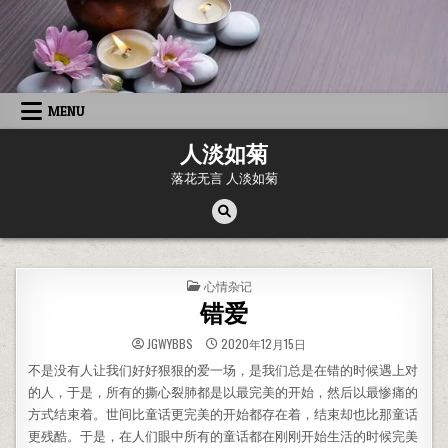
Skip to content
MENU
人淡如菊
落花无言 人淡如菊
POSTED IN
心情杂记
错爱
JGWYBBS
2020年12月15日
不是没有人让我们好好狠狠的爱一场，是我们总是在错的时候遇上对
的人，于是，所有的撕心裂肺都是以最完美的开始，然后以最惨痛的
方式结束着。世间比童话更完美的开始都存在着，结束却也比那童话
更残酷。于是，在人们眼中所有的童话都在刚刚开始生活的时候完美