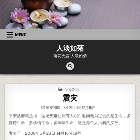
Skip to content
MENU
人淡如菊
落花无言 人淡如菊
POSTED IN
心情杂记
震灾
JGWYBBS
2020年12月15日
平安活着就是福，这场灾难让所有人明白世间最为宝贵的是生命，多
善待生命，多珍惜生命，多体味生命，这是每个人活着的义务。
发表于：2008年5月23日 14时16分18秒