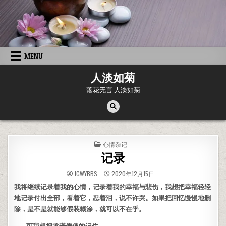
Skip to content
MENU
人淡如菊
落花无言 人淡如菊
POSTED IN
心情杂记
记录
JGWYBBS
2020年12月15日
我将继续记录着我的心情，记录着我的幸福与悲伤，我想把幸福轻轻
地记录付出全部，看着它，忍着泪，说不许哭。如果把回忆慢慢地删
除，是不是就能够假装糊涂，就可以不在乎。