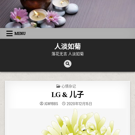
Skip to content
MENU
人淡如菊
落花无言 人淡如菊
POSTED IN
心情杂记
LG & 儿子
JGWYBBS
2020年12月15日