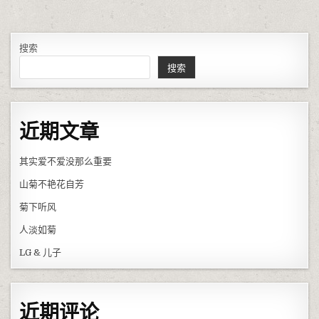
搜索
搜索
近期文章
其实爱不爱没那么重要
山菊不艳花自芳
菊下听风
人淡如菊
LG & 儿子
近期评论