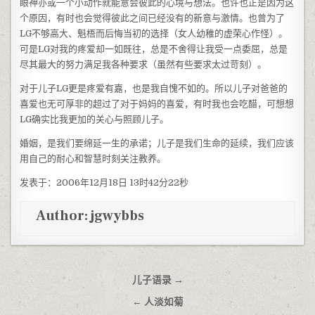
眼神亦或一个小动作就能意会彼此的心境与想法。也许也正是因为这
个原因，有时也会觉得彼此之间已经没有的新意与激情。也曾为了
LG不够高大、魁梧而后悔当初的选择（女人幼稚的虚荣心作怪）。
可是LG对我的疼爱却一如既往，总是不舍得让我受一点委屈，总是
尽其最大的努力满足我各种要求（虽然有些要求太过苛刻）。
对于儿子LG更是疼爱有嘉，也是我自愧不如的。所以儿子对爸爸的
喜爱也无可厚非的超过了对于妈妈的喜爱，有时我也会吃醋，可想想
LG确实比我更加的关心与照顾儿子。
婚姻，是我们要绵延一生的承诺；儿子是我们生命的延续，我们应该
用自己的耐心和智慧时刻关注教养。
发表于：2006年12月18日 13时42分22秒
Author:
jgwybbs
文章导航
儿子语录 →
← 人淡如菊