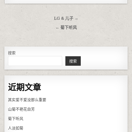
文章导航
LG & 儿子 →
← 菊下听风
搜索
搜索
近期文章
其实爱不爱没那么重要
山菊不艳花自芳
菊下听风
人淡如菊