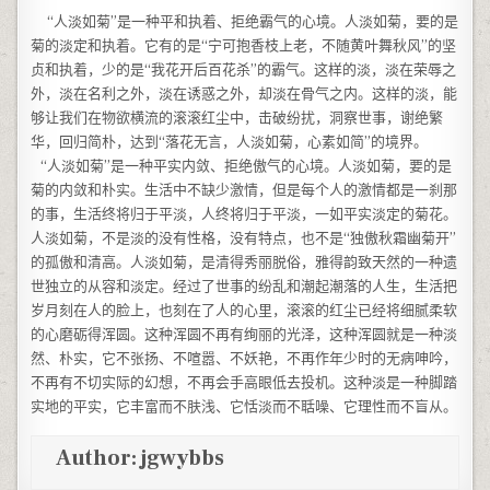
“人淡如菊”是一种平和执着、拒绝霸气的心境。人淡如菊，要的是
菊的淡定和执着。它有的是“宁可抱香枝上老，不随黄叶舞秋风”的坚
贞和执着，少的是“我花开后百花杀”的霸气。这样的淡，淡在荣辱之
外，淡在名利之外，淡在诱惑之外，却淡在骨气之内。这样的淡，能
够让我们在物欲横流的滚滚红尘中，击破纷扰，洞察世事，谢绝繁
华，回归简朴，达到“落花无言，人淡如菊，心素如简”的境界。
“人淡如菊”是一种平实内敛、拒绝傲气的心境。人淡如菊，要的是
菊的内敛和朴实。生活中不缺少激情，但是每个人的激情都是一刹那
的事，生活终将归于平淡，人终将归于平淡，一如平实淡定的菊花。
人淡如菊，不是淡的没有性格，没有特点，也不是“独傲秋霜幽菊开”
的孤傲和清高。人淡如菊，是清得秀丽脱俗，雅得韵致天然的一种遗
世独立的从容和淡定。经过了世事的纷乱和潮起潮落的人生，生活把
岁月刻在人的脸上，也刻在了人的心里，滚滚的红尘已经将细腻柔软
的心磨砺得浑圆。这种浑圆不再有绚丽的光泽，这种浑圆就是一种淡
然、朴实，它不张扬、不喧嚣、不妖艳，不再作年少时的无病呻吟，
不再有不切实际的幻想，不再会手高眼低去投机。这种淡是一种脚踏
实地的平实，它丰富而不肤浅、它恬淡而不聒噪、它理性而不盲从。
Author:
jgwybbs