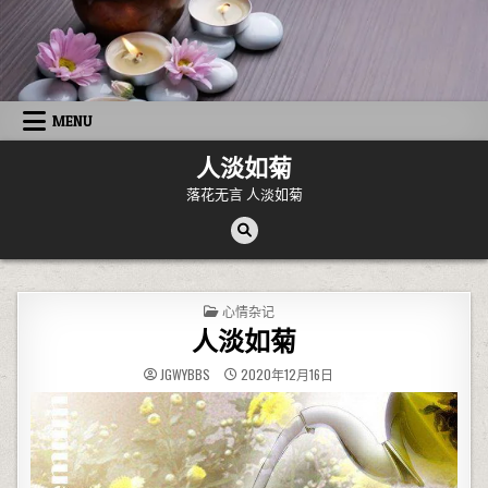
Skip to content
MENU
人淡如菊
落花无言 人淡如菊
POSTED IN
心情杂记
人淡如菊
JGWYBBS
2020年12月16日