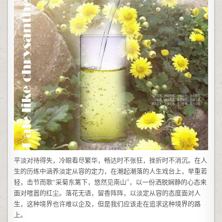
平淡对待得失，冷眼看尽繁华，畅达时不张狂，挫折时不消沉。在人
生的历练中涵养淡定从容的定力，在潮起潮落的人生戏台上，举重若
轻，击节而歌“采菊东篱下，悠然见南山”，以一份洒脱娴静的心态来
面对喧嚣的红尘。落花无语，留香阵阵，以淡定从容的态度面对人
生，这种境界也许难以企及，但是我们应该走在追求这种境界的路
上。