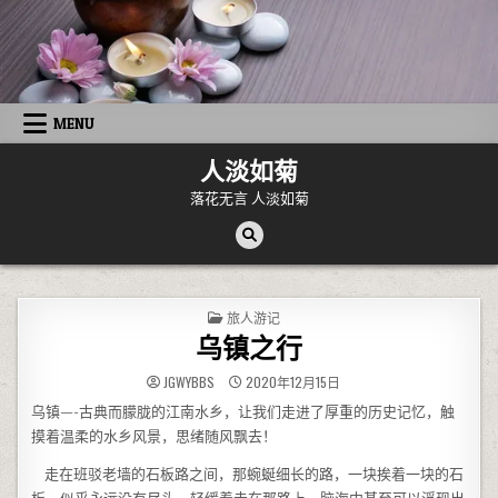
Skip to content
MENU
人淡如菊
落花无言 人淡如菊
POSTED IN
旅人游记
乌镇之行
JGWYBBS
2020年12月15日
乌镇—-古典而朦胧的江南水乡，让我们走进了厚重的历史记忆，触
摸着温柔的水乡风景，思绪随风飘去！
走在班驳老墙的石板路之间，那蜿蜒细长的路，一块挨着一块的石