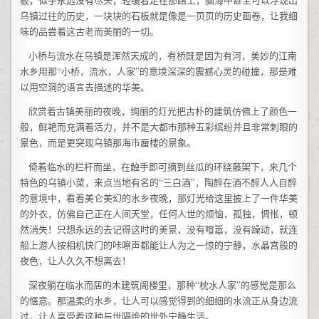
板，似乎永远没有尽头，轻缓着走在那路上，脑海中甚至可以浮现出
乌镇过往的历史，一块块的石板就是像是一页页的历史画卷，让我细
味的品尝着这古老而美丽的一切。
小桥与流水在乌镇是浑然天成的，有桥既是因为有河，美妙的江南
水乡用那“小桥，流水，人家”的意境深深的震撼心灵的碰撞，那是难
以用空洞的语言去描述的华美。
欣赏着古镇美丽的夜晚，绚丽的灯光把古朴的建筑仿佛上了颜色一
般，鲜艳而充满着活力，并不是大都市那种五彩缤纷并且非常刺眼的
景色，而是更突现乌镇那海市蜃楼的景象。
倚着临水的栏杆而坐，在触手即可摘到丝瓜的环绕藤架下，来几个
特色的乌镇小菜，来点当地有名的“三白酒”，陶醉在酒不醉人人自醉
的意境中，看着美仑美幻的水乡夜晚，那灯光给这里披上了一件华美
的外衣，仿佛自己正在人间天堂，任何人世的烦恼，孤独，惆怅，顿
然消失！只想永远的去记得这时的美景，没有喧嚣，没有躁动，就连
船上游人按相机快门的咔嚓声都能让人为之一惊的宁静，水晶宫般的
夜色，让人久久不想离去！
深夜躺在临水而居的木建筑阁楼里，那种“枕水人家”的感觉是那么
的惬意。那温柔的水乡，让人可以感觉得到的细细的水流正从身边流
过，让人享受着这种与世隔绝的世外宁静生活。