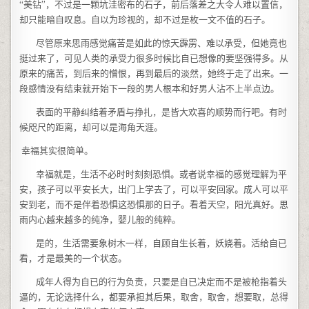
“美钻”，不过是一颗坑洼密布的石子，前后落差之大令人难以置信，
却只能暗自叹息。自以为珍视的，却不过是枚一文不值的石子。
尽管原来思雨感觉痛苦是如此的惊天霹雳、难以承受，但她竟也
挺过来了，可见人类的承受力很多时候比自已想像的要坚强得多。从
原来的痛苦，到后来的憎恨，再到最后的淡然，她终于走了出来。一
段感情没有结束就开始下一段的男人根本和好男人沾不上半点边。
表面的平静纠结着矛盾与挣扎，是皆大欢喜的顺势而行吧。有时
候咫尺的距离，却可以是海角天涯。
幸福其实很简单。
幸福就是，生活不必时时刻刻恐惧。或者说幸福的感觉理解为平
安，孩子可以平安长大，出门上学去了，可以平安回家。成人可以平
安到老，而不是伴着恐惧这恐惧那的日子。看着天空，阳光真好。思
雨内心越来越多的纯净，婴儿般的纯粹。
是的，生活需要象树木一样，自顾自生长着，妖娆着。活给自已
看，才是最美的一个状态。
成年人得为自已的行为负责，只要是自已决定而不是被枪指着头
逼的，无论选择什么，都要承担其后果，取舍，取舍，想要取，总得