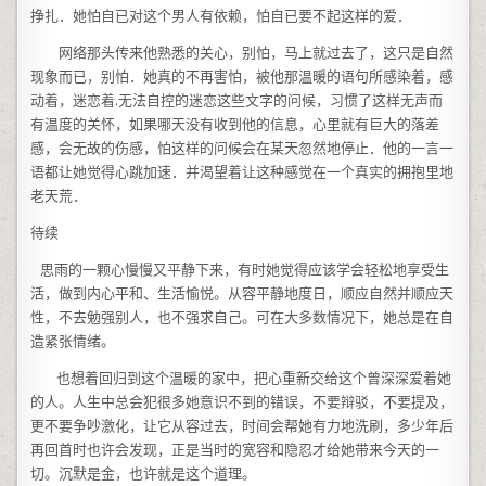
挣扎．她怕自已对这个男人有依赖，怕自已要不起这样的爱．
网络那头传来他熟悉的关心，别怕，马上就过去了，这只是自然
现象而已，别怕．她真的不再害怕，被他那温暖的语句所感染着，感
动着，迷恋着.无法自控的迷恋这些文字的问候，习惯了这样无声而
有温度的关怀，如果哪天没有收到他的信息，心里就有巨大的落差
感，会无故的伤感，怕这样的问候会在某天忽然地停止．他的一言一
语都让她觉得心跳加速．并渴望着让这种感觉在一个真实的拥抱里地
老天荒．
待续
思雨的一颗心慢慢又平静下来，有时她觉得应该学会轻松地享受生
活，做到内心平和、生活愉悦。从容平静地度日，顺应自然并顺应天
性，不去勉强别人，也不强求自己。可在大多数情况下，她总是在自
造紧张情绪。
也想着回归到这个温暖的家中，把心重新交给这个曾深深爱着她
的人。人生中总会犯很多她意识不到的错误，不要辩驳，不要提及，
更不要争吵激化，让它从容过去，时间会帮她有力地洗刷，多少年后
再回首时也许会发现，正是当时的宽容和隐忍才给她带来今天的一
切。沉默是金，也许就是这个道理。