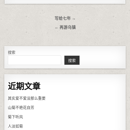
文章导航
写给七年 →
← 再游乌镇
搜索
搜索
近期文章
其实爱不爱没那么重要
山菊不艳花自芳
菊下听风
人淡如菊