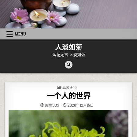
Skip to content
MENU
人淡如菊
落花无言 人淡如菊
POSTED IN
真爱无痕
一个人的世界
JGWYBBS
2020年12月15日