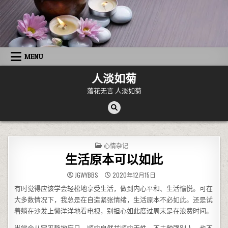
Skip to content
MENU
人淡如菊
落花无言 人淡如菊
POSTED IN
心情杂记
生活原本可以如此
JGWYBBS
2020年12月15日
有时觉得应该学会轻松地享受生活，做到内心平和、生活愉悦。可在
大多数情况下，我总是在自造紧张情绪，生活原本不必如此。还是试
着躺在沙发上懒洋洋地看电视，别担心如此度过周末是在浪费时间。