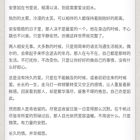
安意如在书里说，相濡以沫，到底需要爱淡如水。
热烈的太累。冷漠的太苦。可以相伴的人都保持着刚刚好的距离。
安安稳稳的日子里，那人决不是最爱的一个。他在身边的时候，不心
跳也不兴奋。只是平静安然。仿佛这样世界就完整了。
两人相安无事。大多数的时候，只是用简单的语言沟通生活相关。偶
尔的，会牵起手来怀念逝去的年月。那人在与不在，自己都是那样的
生活。不打扰你，不改变你。只是让你好好的做自己的事情，没有什
么好担心。
总是没有持久的爱。只是在不能触及的时候，或者初初往来的时候
爱。长长的一生，走马灯一样频繁转变又空乏的感情，让人重复着新
鲜感。回家看到那人，却是繁华落尽，疲惫不堪的倦怠。自己亦是如
此。
然而那人是肯收留的。尽管这收留日复一日变得那么沉默。在千帆过
尽皆非所爱的劳碌过后，那人目光依然宽容温暖。不用说什么。只是
微笑。有力量的安慰。
长久的情。并非相思。