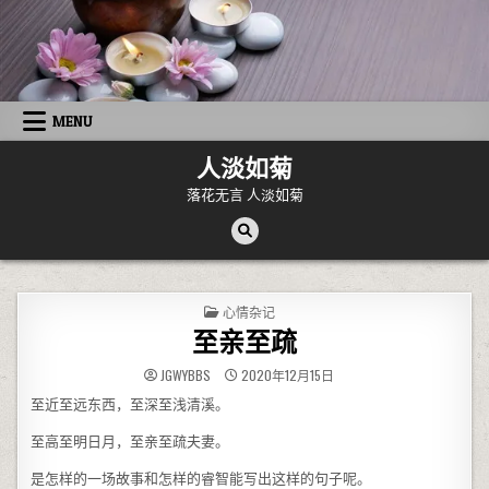
Skip to content
MENU
人淡如菊
落花无言 人淡如菊
POSTED IN
心情杂记
至亲至疏
JGWYBBS
2020年12月15日
至近至远东西，至深至浅清溪。
至高至明日月，至亲至疏夫妻。
是怎样的一场故事和怎样的睿智能写出这样的句子呢。