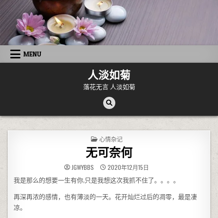
Skip to content
MENU
人淡如菊
落花无言 人淡如菊
POSTED IN
心情杂记
无可奈何
JGWYBBS
2020年12月15日
我是那么的想要一生有你,只是我想这次我抓不住了。。。。
再深再浓的感情，也有薄淡的一天。花开灿烂过后的凋零，最是凄
凉。