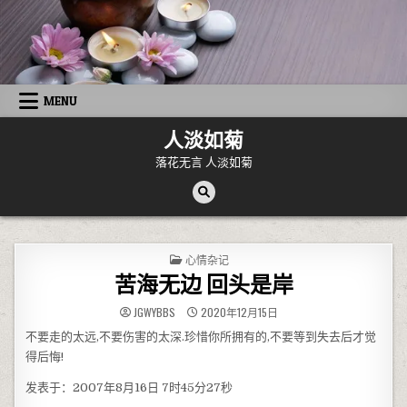
Skip to content
MENU
人淡如菊
落花无言 人淡如菊
POSTED IN
心情杂记
苦海无边 回头是岸
JGWYBBS
2020年12月15日
不要走的太远,不要伤害的太深.珍惜你所拥有的,不要等到失去后才觉
得后悔!
发表于：2007年8月16日 7时45分27秒