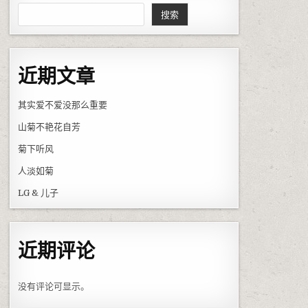
搜索
近期文章
其实爱不爱没那么重要
山菊不艳花自芳
菊下听风
人淡如菊
LG & 儿子
近期评论
没有评论可显示。