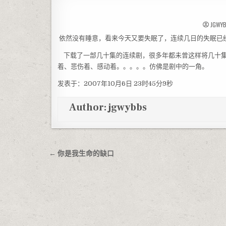
JGWY
依然没有睡意，看来今天又要失眠了，连续几日的失眠已
下载了一部几十集的连续剧，很多年都未曾这样将几十集
着、悲伤着、感动着。。。。。仿佛是剧中的一角。
发表于：2007年10月6日 23时45分9秒
Author:
jgwybbs
文章导航
← 你是我生命的缺口