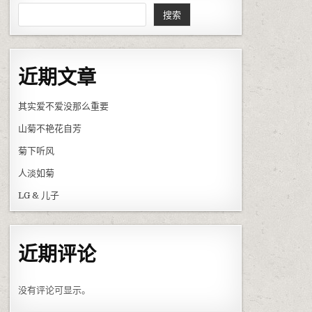
搜索
近期文章
其实爱不爱没那么重要
山菊不艳花自芳
菊下听风
人淡如菊
LG & 儿子
近期评论
没有评论可显示。