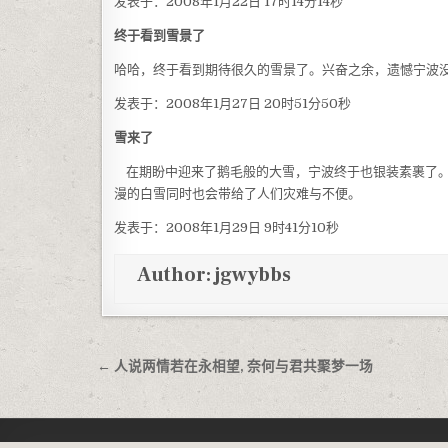
发表于：2008年1月22日 17时14分14秒
终于看到雪景了
哈哈，终于看到期待很久的雪景了。兴奋之余，遗憾宁波
发表于：2008年1月27日 20时51分50秒
雪来了
在期盼中迎来了鹅毛般的大雪，宁波终于也银装素裹了。
漫的白雪同时也会带给了人们灾难与不便。
发表于：2008年1月29日 9时41分10秒
Author:
jgwybbs
文章导航
← 人说两情若在永相望, 奈何与君共聚梦一场