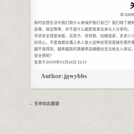
JGWY
有时会想生活中我们用什么来保护我们自己？我们除了拥
自尊、观念等等，并不是什么都愿意拿出来与人分享的。
寻求安全感是本能，买房子、存存款、结婚成家，多多少
份信心，不是谁都会遇上杀人放火这种会受到直接伤害的
越不易得到，越来越高的离婚率连婚姻也无法给女人保证
安全感呢？
发表于2009年01月24日 12:15
Author:
jgwybbs
文章导航
← 生命如此脆弱