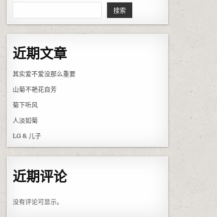
搜索
近期文章
其实爱不爱没那么重要
山菊不艳花自芳
菊下听风
人淡如菊
LG & 儿子
近期评论
没有评论可显示。