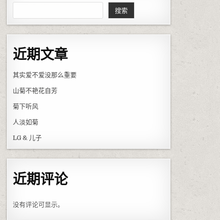
搜索
近期文章
其实爱不爱没那么重要
山菊不艳花自芳
菊下听风
人淡如菊
LG & 儿子
近期评论
没有评论可显示。