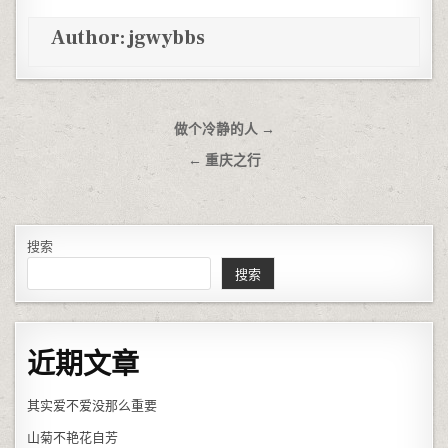
Author:
jgwybbs
文章导航
做个冷静的人 →
← 重庆之行
搜索
搜索
近期文章
其实爱不爱没那么重要
山菊不艳花自芳