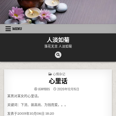
Skip to content
MENU
人淡如菊
落花无言 人淡如菊
POSTED IN
心情杂记
心里话
JGWYBBS
2020年12月15日
某男对某女的心里话。
关键词：下流、装高尚、为钱而爱。。。
发表于2009年10月06日 18:20