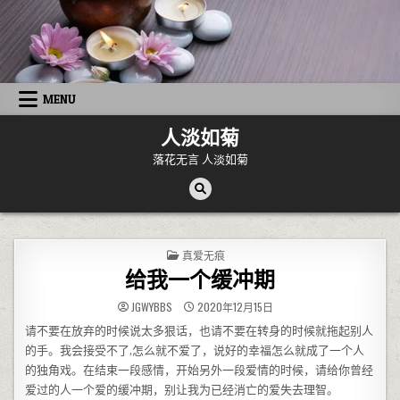
Skip to content
MENU
人淡如菊
落花无言 人淡如菊
POSTED IN
真爱无痕
给我一个缓冲期
JGWYBBS
2020年12月15日
请不要在放弃的时候说太多狠话，也请不要在转身的时候就拖起别人
的手。我会接受不了,怎么就不爱了，说好的幸福怎么就成了一个人
的独角戏。在结束一段感情，开始另外一段爱情的时候，请给你曾经
爱过的人一个爱的缓冲期，别让我为已经消亡的爱失去理智。