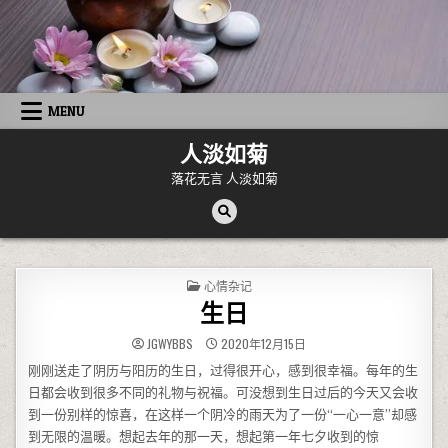
Skip to content
MENU
人淡如菊
落花无言 人淡如菊
POSTED IN
心情杂记
生日
JGWYBBS
2020年12月15日
刚刚送走了阴历与阳历的生日，过得很开心，感到很幸福。每年的生
日都会收到很多不同的礼物与祝福。可没想到生日过后的今天又会收
到一份别样的惊喜，在这样一个阴冷的雨天为了一份“一心一意”却感
到无限的温暖。想起去年的那一天，想起第一年七夕收到的惊