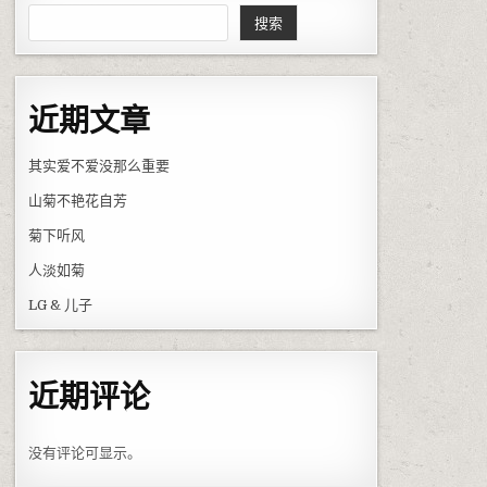
搜索
近期文章
其实爱不爱没那么重要
山菊不艳花自芳
菊下听风
人淡如菊
LG & 儿子
近期评论
没有评论可显示。