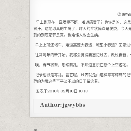
JGWY
早上到现在一直喷嚏不断，难道感冒了？也许是的，这鬼
冒汗。这地球真的生病了，昨天的症状简直是发烧，今天
到的到底是梦是真。也难怪人也会生病。
早上上班还堵车，难道高速大春运，城里小春运？回家过
往常每年的新开始，我都会觉得要忘记过去，改过自新，但如
唉，春节将至，思绪飘乱，不知道意识在哪个上空游荡。
记录也很是零乱，管它呢，过去就是由这样零零碎碎的记
静的为我这些再平淡不过的日子留念着。
发表于2010年02月10日 10:13
Author:
jgwybbs