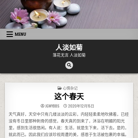
Skip to content
MENU
人淡如菊
落花无言 人淡如菊
POSTED IN
心情杂记
这个春天
JGWYBBS
2020年12月15日
天气真好，天空中只有几缕淡淡的云彩，内轻轻柔柔地吹拂着，已经
没有冬日里那种刺骨的感觉，春天真的到来了，沐浴在明媚的阳光
里，感到生活很悠闲。有人说：生活，就是生下来，活下去。是的，
就此而已。因此我们应该珍视周遭的美，感恩于生活被包裹的幸福。