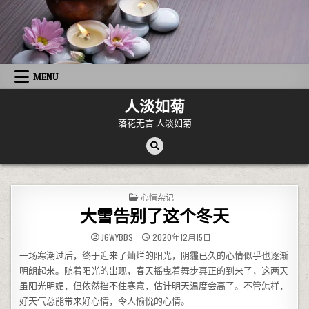
Skip to content
MENU
人淡如菊
落花无言 人淡如菊
POSTED IN
心情杂记
大雪告别了这个冬天
JGWYBBS
2020年12月15日
一场寒潮过后，终于迎来了灿烂的阳光，阴霾已久的心情似乎也逐渐
明朗起来。随着阳光的出现，春天摇曳着舞步真正的到来了，这两天
虽阳光明媚，但依然挡不住寒意，估计明天温度会高了。不管怎样，
好天气总能带来好心情，令人愉悦的心情。