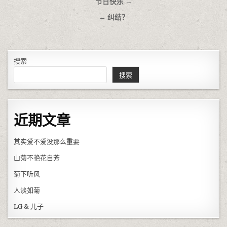
文章导航
节日快乐 →
← 纠结？
搜索
搜索
近期文章
其实爱不爱没那么重要
山菊不艳花自芳
菊下听风
人淡如菊
LG & 儿子