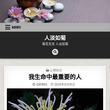
Skip to content
MENU
人淡如菊
落花无言 人淡如菊
POSTED IN
心情杂记
我生命中最重要的人
JGWYBBS
2020年12月15日