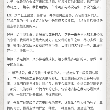
儿子：你是我心头掉下来的那块肉，如果没有你的降临，也许我的生
命将是另一篇章。我将用我的一生来呵护与疼爱着你，亲爱的宝贝。
LG：这个世上最爱、最疼我，并为我付出最多，而我却愧对的人。
我将用我的一生来好好守护这个陪我很多很多路，并将在往后继续陪
我走很长很长路的人。
爸妈：给了我生命，并培育我成长的人，这是一份任何人都无法替代
的亲情，我将尽自己最大的努力，在父母的有生之年，尽力多做一些
事，哪怕只是常回家看看这样的小事，让你们的笑容多一些、生活得
好一点、快乐一点。
姐姐：手足情深，从小伴着我成长，给予我最多呵护的人，愿做一辈
子的双生花。
J：最不该爱，但却是我一生最爱的人。一起走过了一段风雨与艰
辛，本以为风雨之后将是美丽的彩虹，但没想到迎来的是暴风与骤
雨，让我明白爱与被爱并非相互，也不会成正比。你终究是我历史的
一部分，只能珍藏一个拥有你的记忆，偷偷地占据在我内心最深处，
我将用一生的光阴去铭记，与你的过往。
艳：伴我度过那段美好青春时代的死党。让我体会到人性的纯美，真
情的可贵，懂得友情同样是一种爱，一种更高尚，更至诚的爱。