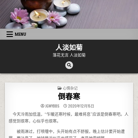
Skip to content
MENU
人淡如菊
落花无言 人淡如菊
POSTED IN
心情杂记
倒春寒
JGWYBBS
2020年12月15日
今天冷雨加低温，“乍暖还寒时候，最难将息”应该是倒春寒吧。人
感觉到很寒，心似乎也很寒。
被雨淋过，打喷嚏中，头开始有点不舒服，晚上估计要开始遭