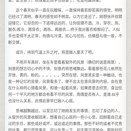
罪，要注意了。地球最近似乎也感冒了，老是地震频繁。
这个春天似乎一直在玩暧昧，一直保持着若即若离的感觉，明明
已经过了清明，春天的感觉却不明显。以为它走近了，刚想张开双臂
迎接它，它却忽的一下逃得远远的，让你捉摸不透。冷，穿衣；热，
脱衣;再冷，再穿衣；再热，再脱衣…..终于我对着衣柜郁闷了。人似
乎也变得不太正常，热情与冷漠，欢心与忧伤，仿佛昼与夜一般，不
断交替。
或许，待到气温上升之时，将是踏入夏天了吧。
不用开车真好，坐在车里看着窗外的风景（确切的说是雨景），
刻意的想忘切心中的不快，刻意的将思绪飘远。看着那些花儿依然在
开放，黄的、粉的。。。。。。突然在想，风景其实是一种触动，也
是一种记忆的背景，风景看多了，便不会太在意风景的内容，会在意
在什么样的心情看风景，和谁一起看风景。如果愿意去欣赏，身边任
何一个平凡的地方都会有看不尽的风景，周围是否有人，是谁,似乎
也没什么关系，此情此景早已融入心底。
思绪越飘越远，以至忘切了刚刚发生的事情，忘切了身边的人，
从窗外的风景收眼回来，想着自已心底的一些小心思，回顾着自已走
过的岁月，那些或好或坏，或远或近的事情。那些不好的或者不优秀
的往事，都已然是事实，可以反思一下，却无需沉溺其中。那些好的