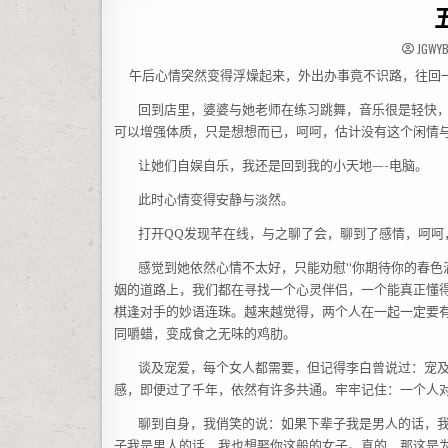
JGWY
午后心情突然变得浮燥起来，外出办事竟不识路，往回一
回到店里，婆婆与她老师在练习跳舞，音乐很是轻快，
可以增强体质，只是想想而已，呵呵，估计没有这个闲情
让她们自娱自乐，我还是回到我的小天地—-电脑。
此时心情变得安静与淡然。
打开QQ发现芊在线，与之聊了会，聊到了感情，呵呵
感觉到她依然心情不太好，只能劝慰“你期待你的春色满
姻的道路上，我们都在寻找一个心灵伴侣，一个能真正懂
棋逢对手的妙语连珠。越来越觉得，两个人在一起一定要
同嚼蜡，变成食之无味的鸡肋。
谈及宠爱，每个女人都需要，但记得李白曾说过：宠及
感，即便过了千年，依然有许多共通。牢牢记住：一个人
聊到自身，我俏笑的说：如果下辈子我是男人的话，我
子我是男人的话，我也想娶你这般的女子。真的，那这是