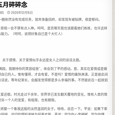
五月碎碎念
BBS
2020年12月15日
圈依然没有完成任务，放弃准备回府，却发现车被贴牌，很是郁闷。
旁观一会不禁有点入神。呵呵，是否哪天我也该跟着她们练练，也许这样
与毅力。（呵呵，说得好象自已是个大忙人）
，关于感情、关于爱情似乎永远是女人之间的谈话主题。
园，我期待你的笑容绽放”，体会到了芊的感动。恩，其实在爱情或是婚
得自已的人。惟有懂得，才会有爱，不是吗？爱情的痛快淋漓，正是彼此间
有话说，等年纪渐长，会越发觉得那是多么幸福的事。不然彼此在一起就如
爱还歇。时光走过千余年，世界早已发生翻天覆地的变化，惟有人类的情
对另一个人的宠爱，有极限，也有期限。
将娶一个象我这般的淡然温润的女子。哈哈，自恋一下。芊说：如果下辈
为何呀，迫切的想知道她为何喜欢我。芊说：因为你心思细腻，因为你懂