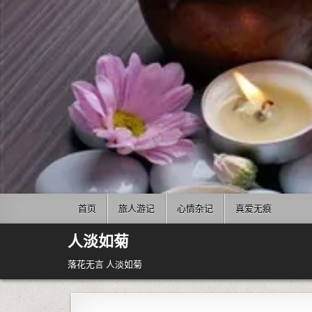
Skip to content
首页
旅人游记
心情杂记
真爱无痕
人淡如菊
落花无言 人淡如菊