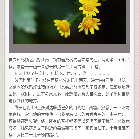
自去过乌镇之后对江南古镇有着莫名的喜欢与向往。清明第一个小长
假，准备去一趟一直想去的另一个江南古镇—-西塘。
在网上找了些资料，包括吃、住、行、游。。。。。。
为了利用时间能够在西塘充分的玩上两天，决定由4号晚上出发。
之前也没联系好住宿的地方（其实之前也联系了很多家，但都以爆满
回绝了我们。）没有考虑太多，原想船到桥头自然直，到了那边自然
能找到住的地方。
终于在晚上9点多到达盼望已久的目的地—西塘。熟悉了一下环境
准备找一家当地的客栈住下（我梦寐以求的古香古色的江南民居）。
可最终还是失望告终，所有的客栈都还是以客满回绝了我们。总得休
息呀，结果还是去了附近的县城嘉善找了一家宾馆住下，幸亏相距不
远，大概二十几分钟的路程。