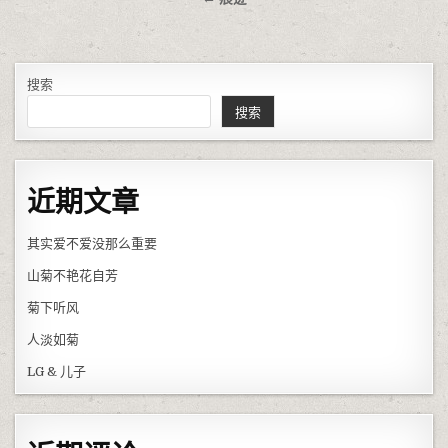
搜索
搜索
近期文章
其实爱不爱没那么重要
山菊不艳花自芳
菊下听风
人淡如菊
LG & 儿子