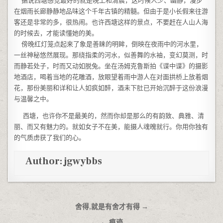
据说西塘感觉最好的就是晚上和清晨，这时候人少、幽静，漫步
在烟雨长廊静静地品味这个千年古镇的精髓。但由于是小长假来往游
客还是非常的多，很热闹。也许西塘这样的景点，不要赶在人山人海
的时候去，才能读懂她的美。
傍晚红灯笼点起来了象是善睐的明眸，倒映在夜雨中的河水里，
一丝神秘悠然展现。那绕指柔的河水，似善舞的水袖，变幻莫测，时
而静若处子，时而又动如脱兔。坐在汤姆克鲁斯拍《谍中谍》的摄影
地酒店，喝着当地的花雕酒，放眼望着雨中游人在对面拱桥上放着烟
花，那份美丽和详和让人如疯如醉，酒未下肚已开始沉醉于这份浪漫
与温馨之中。
西塘，也许你不是最美的，然而你却是那么的有韵致、典雅、清
丽、而又有魅力的。就如女子不在美，能摄人魂魄就行。你用你独有
的气质虏获了我们的心。
Author:
jgwybbs
文章导航
舍得,就是有舍才有得 →
← 痕迹