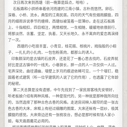
次日再次来到西塘（前一晚算是踩点，哈哈）。
石板路和小拱桥串着依河而建的江南小镇，古朴而悠然。卵石、
深巷、小桥、流水，典型的江南民居。四月的天气有些烟雨朦胧，四
月的细雨诉说季节的缠绵，西塘似被笼着一层薄纱。走在这石板路
上，十指相扣，四目相注，两情相悦，一生相随，缓缓地依偎前行，
将那淡然、含蓄、坚定、执着，又天长地久、永不离弃的爱恋再演绎
了一次。
西塘的小吃很丰富，小青豆，桂花糕、核桃片，拇指般的小粽
子，一扎扎的小扎肉，一包包粉蒸肉，都那么的诱人。
印象颇深的是古镇的石皮弄，还是花了一番心思去找的，石皮弄就
好比是这古镇中的一线天。小巷狭长，胖一点的人一次仅供一人过。
宅弄深处，曲径通幽，墙壁上岁月的痕迹依稀可见，一个个墙钉，稳
固着老式建筑（听一位学建筑的人说了它的作用），也透露了它年龄
的秘密。
第二天总算是没有遗憾，中午先找到了一家民居客栈先安顿好，
听老板娘介绍有两种风格，一种是现代的，另一种就是那种我所向往
的，当然选择了那种古色古香的风格。走进房间映入眼帘的是一张古
色古香的大床，床框上有经过细雕的图案，大床还帐有一层纱，极其
朦胧的感觉。大床旁边还有一张梳妆台，想必是那时候有钱人家小
姐，每天画眉戴花必用的。