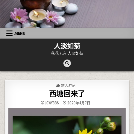
Skip to content
MENU
人淡如菊
落花无言 人淡如菊
POSTED IN
旅人游记
西塘回来了
JGWYBBS
2020年4月7日