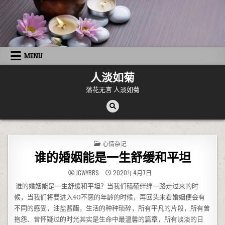
Skip to content
MENU
人淡如菊
落花无言 人淡如菊
POSTED IN
心情杂记
谁的婚姻能是一生舒缓和平坦
JGWYBBS
2020年4月7日
谁的婚姻能是一生舒缓和平坦？当我们磕磕绊绊一路走过来的时
候，当我们将要进入40不惑的年龄的时候，再回头来看婚姻便会有
不同的感受，油盐酱醋，生活的种种琐碎，所有平凡的片段，所有曾
抱怨、曾怀疑过的时光其实是生命中最温馨的篇章，所有淡淡的日