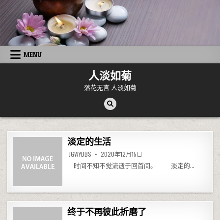
Skip to content
MENU
人淡如菊
落花无言 人淡如菊
淡定的生活
JGWYBBS
2020年12月15日
时间不知不觉流逝于回首间。 淡定的…
终于不再彼此折磨了